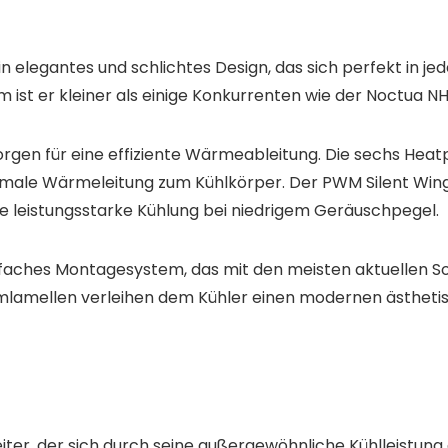
n elegantes und schlichtes Design, das sich perfekt in je
st er kleiner als einige Konkurrenten wie der Noctua NH
rgen für eine effiziente Wärmeableitung. Die sechs Hea
imale Wärmeleitung zum Kühlkörper. Der PWM Silent Win
ne leistungsstarke Kühlung bei niedrigem Geräuschpegel.
nfaches Montagesystem, das mit den meisten aktuellen So
umlamellen verleihen dem Kühler einen modernen ästhetisc
eiter, der sich durch seine außergewöhnliche Kühlleistun