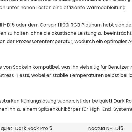
h unter hohen Lasten eine effiziente Wärmeableitung.
H-D15 oder dem Corsair H100i RGB Platinum hebt sich de
en zu halten, ohne die akustische Leistung zu beeinträch
 von der Prozessorentemperatur, wodurch ein optimaler 
te von Sockeln kompatibel, was ihn vielseitig für Benutze
en Stress-Tests, wobei er stabile Temperaturen selbst bei 
ngsstarken Kühlungslösung suchen, ist der be quiet! Dark R
hen ihn zu einem Spitzenkühlkörper für High-End-System
 quiet! Dark Rock Pro 5
Noctua NH-D15