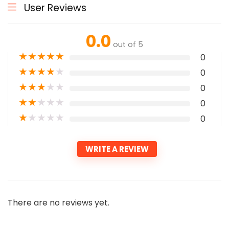
User Reviews
0.0
out of 5
★
★
★
★
★
0
★
★
★
★
★
0
★
★
★
★
★
0
★
★
★
★
★
0
★
★
★
★
★
0
WRITE A REVIEW
There are no reviews yet.