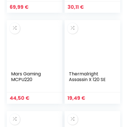
69,99
€
30,11
€
Mars Gaming
Thermalright
MCPU220
Assassin X 120 SE
44,50
€
19,49
€