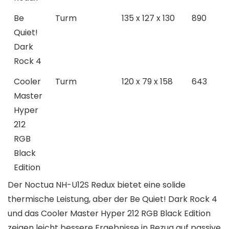
Be
Turm
135 x 127 x 130
890
Quiet!
Dark
Rock 4
Cooler
Turm
120 x 79 x 158
643
Master
Hyper
212
RGB
Black
Edition
Der Noctua NH-U12S Redux bietet eine solide
thermische Leistung, aber der Be Quiet! Dark Rock 4
und das Cooler Master Hyper 212 RGB Black Edition
zeigen leicht bessere Ergebnisse in Bezug auf passive