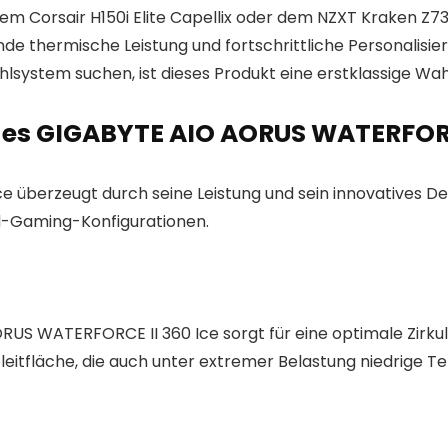
dem Corsair H150i Elite Capellix oder dem NZXT Kraken Z
e thermische Leistung und fortschrittliche Personalisier
lsystem suchen, ist dieses Produkt eine erstklassige Wah
des GIGABYTE AIO AORUS WATERFORC
berzeugt durch seine Leistung und sein innovatives Desig
End-Gaming-Konfigurationen.
S WATERFORCE II 360 Ice sorgt für eine optimale Zirkula
eitfläche, die auch unter extremer Belastung niedrige T