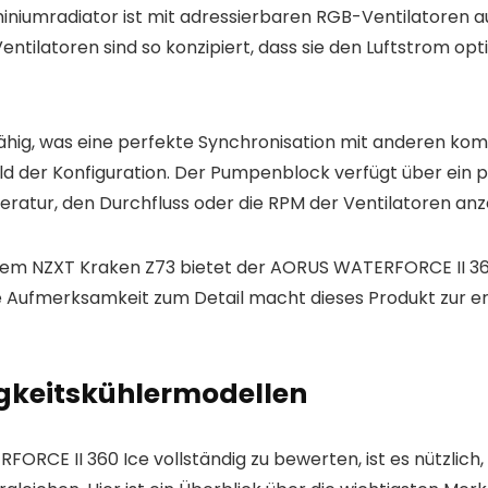
niumradiator ist mit adressierbaren RGB-Ventilatoren au
Ventilatoren sind so konzipiert, dass sie den Luftstrom o
GB-fähig, was eine perfekte Synchronisation mit anderen
ld der Konfiguration. Der Pumpenblock verfügt über ein p
peratur, den Durchfluss oder die RPM der Ventilatoren an
em NZXT Kraken Z73 bietet der AORUS WATERFORCE II 360 I
e Aufmerksamkeit zum Detail macht dieses Produkt zur er
igkeitskühlermodellen
RCE II 360 Ice vollständig zu bewerten, ist es nützlich,