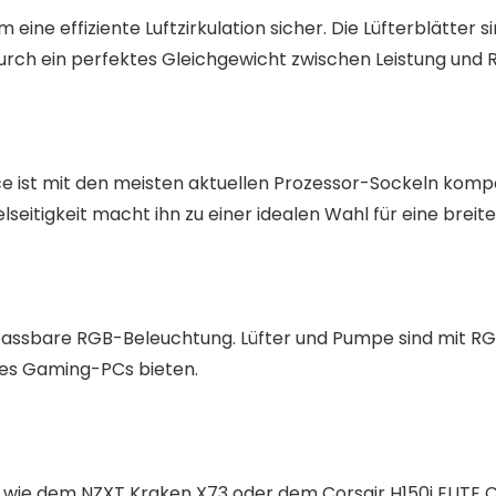
 eine effiziente Luftzirkulation sicher. Die Lüfterblätter 
urch ein perfektes Gleichgewicht zwischen Leistung und R
ist mit den meisten aktuellen Prozessor-Sockeln kompa
Vielseitigkeit macht ihn zu einer idealen Wahl für eine bre
anpassbare RGB-Beleuchtung. Lüfter und Pumpe sind mit RG
res Gaming-PCs bieten.
 wie dem NZXT Kraken X73 oder dem Corsair H150i ELITE 