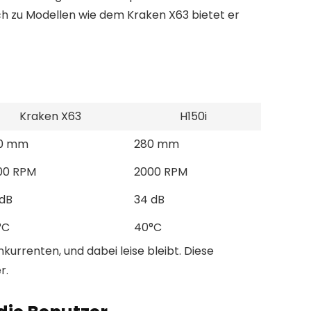
h zu Modellen wie dem Kraken X63 bietet er
Kraken X63
H150i
0 mm
280 mm
00 RPM
2000 RPM
 dB
34 dB
°C
40°C
kurrenten, und dabei leise bleibt. Diese
r.