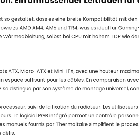
ion: Ein umfassender Leitfaden für 
so gestaltet, dass es eine breite Kompatibilität mit den
0 sowie zu AMD AM4, AM5 und TR4, was es ideal für Gaming
te Wärmeableitung, selbst bei CPU mit hohem TDP wie de
rmats ATX, Micro-ATX et Mini-ITX, avec une hauteur maxima
un espace suffisant pour les câbles. En comparaison ave
 se distingue par son système de montage universel, com
rocesseur, suivi de la fixation du radiateur. Les utilisateur
teurs. Le logiciel RGB intégré permet un contrôle personn
t les manuels fournis par Thermaltake simplifient le proces
 défis.