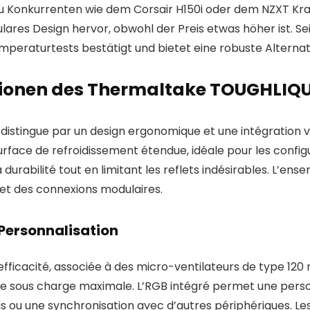
zu Konkurrenten wie dem Corsair H150i oder dem NZXT Kr
ares Design hervor, obwohl der Preis etwas höher ist. S
peraturtests bestätigt und bietet eine robuste Alternati
tionen des Thermaltake TOUGHLIQU
stingue par un design ergonomique et une intégration vis
urface de refroidissement étendue, idéale pour les confi
urabilité tout en limitant les reflets indésirables. L’en
 et des connexions modulaires.
Personnalisation
icacité, associée à des micro-ventilateurs de type 120
 sous charge maximale. L’RGB intégré permet une person
 ou une synchronisation avec d’autres périphériques. Les u