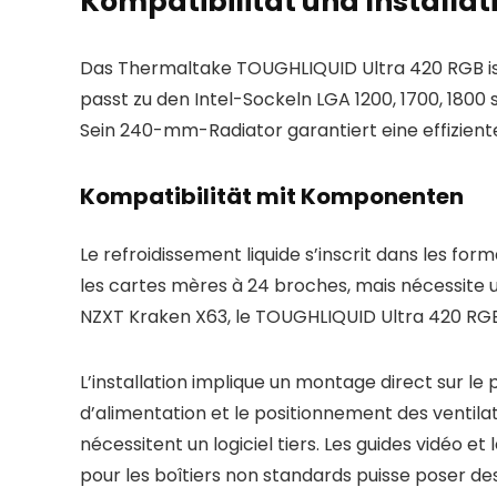
Kompatibilität und Installat
Das Thermaltake TOUGHLIQUID Ultra 420 RGB ist 
passt zu den Intel-Sockeln LGA 1200, 1700, 180
Sein 240-mm-Radiator garantiert eine effizien
Kompatibilität mit Komponenten
Le refroidissement liquide s’inscrit dans les fo
les cartes mères à 24 broches, mais nécessite 
NZXT Kraken X63, le TOUGHLIQUID Ultra 420 RGB
L’installation implique un montage direct sur le p
d’alimentation et le positionnement des ventila
nécessitent un logiciel tiers. Les guides vidéo e
pour les boîtiers non standards puisse poser des