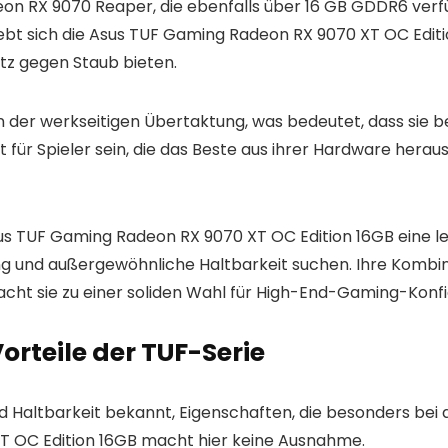
eon RX 9070 Reaper, die ebenfalls über 16 GB GDDR6 verf
ebt sich die Asus TUF Gaming Radeon RX 9070 XT OC Editio
utz gegen Staub bieten.
von der werkseitigen Übertaktung, was bedeutet, dass sie 
aft für Spieler sein, die das Beste aus ihrer Hardware h
s TUF Gaming Radeon RX 9070 XT OC Edition 16GB eine leis
tung und außergewöhnliche Haltbarkeit suchen. Ihre Kombin
macht sie zu einer soliden Wahl für High-End-Gaming-Konf
orteile der TUF-Serie
 und Haltbarkeit bekannt, Eigenschaften, die besonders b
T OC Edition 16GB macht hier keine Ausnahme.