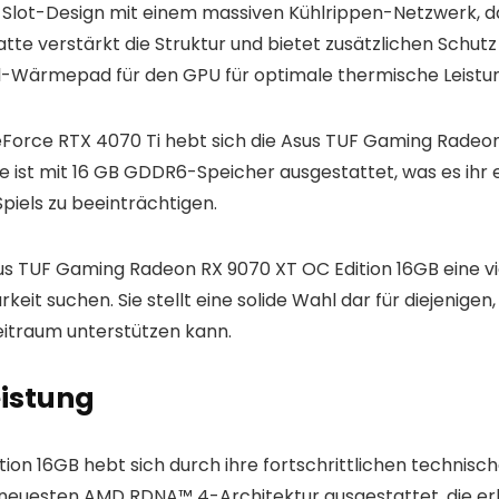
125-Slot-Design mit einem massiven Kühlrippen-Netzwerk, 
tte verstärkt die Struktur und bietet zusätzlichen Schu
Wärmepad für den GPU für optimale thermische Leistun
Force RTX 4070 Ti hebt sich die Asus TUF Gaming Radeon 
Sie ist mit 16 GB GDDR6-Speicher ausgestattet, was es ihr
Spiels zu beeinträchtigen.
 TUF Gaming Radeon RX 9070 XT OC Edition 16GB eine viels
eit suchen. Sie stellt eine solide Wahl dar für diejenigen,
eitraum unterstützen kann.
istung
ion 16GB hebt sich durch ihre fortschrittlichen techni
er neuesten AMD RDNA™ 4-Architektur ausgestattet, die e