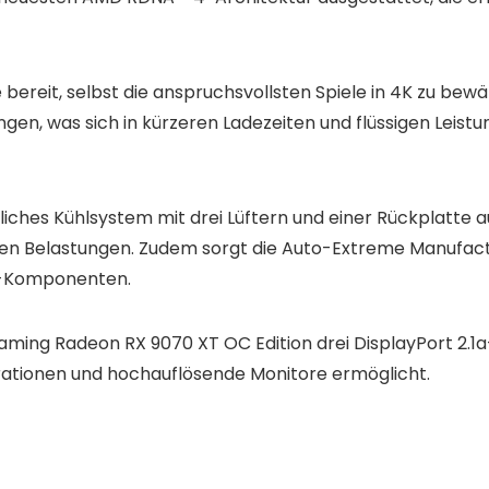
 bereit, selbst die anspruchsvollsten Spiele in 4K zu be
n, was sich in kürzeren Ladezeiten und flüssigen Leistun
tliches Kühlsystem mit drei Lüftern und einer Rückplatte
hen Belastungen. Zudem sorgt die Auto-Extreme Manufact
de-Komponenten.
 Gaming Radeon RX 9070 XT OC Edition drei DisplayPort 2.
urationen und hochauflösende Monitore ermöglicht.