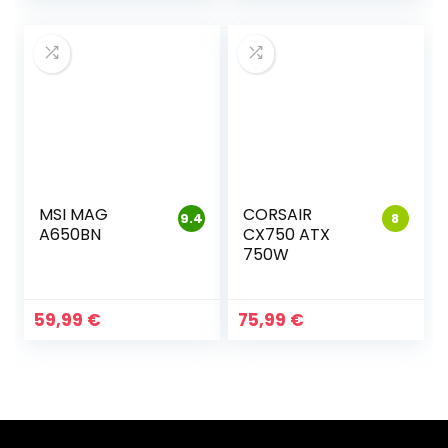
MSI MAG
CORSAIR
9.4
8
A650BN
CX750 ATX
750W
59,99
€
75,99
€