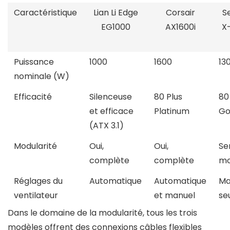
Caractéristique
Lian Li Edge
Corsair
S
EG1000
AX1600i
X
Puissance
1000
1600
13
nominale (W)
Efficacité
Silenceuse
80 Plus
80
et efficace
Platinum
Go
(ATX 3.1)
Modularité
Oui,
Oui,
Se
complète
complète
mo
Réglages du
Automatique
Automatique
Ma
ventilateur
et manuel
se
Dans le domaine de la modularité, tous les trois
modèles offrent des connexions câbles flexibles