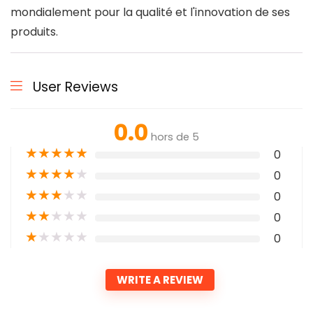
mondialement pour la qualité et l'innovation de ses
produits.
User Reviews
0.0
hors de 5
★
★
★
★
★
0
★
★
★
★
★
0
★
★
★
★
★
0
★
★
★
★
★
0
★
★
★
★
★
0
WRITE A REVIEW