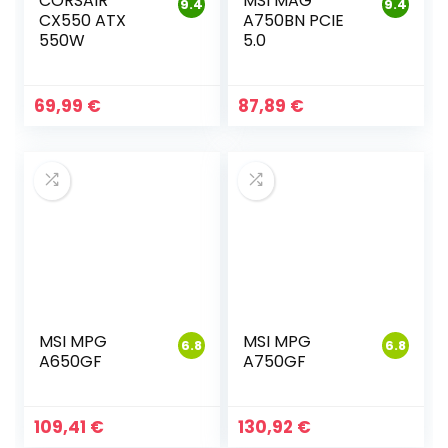
CORSAIR
MSI MAG
9.4
9.4
CX550 ATX
A750BN PCIE
550W
5.0
69,99
€
87,89
€
MSI MPG
MSI MPG
6.8
6.8
A650GF
A750GF
109,41
€
130,92
€