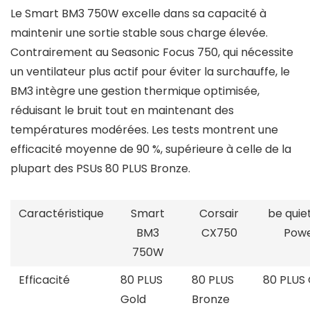
Le Smart BM3 750W excelle dans sa capacité à
maintenir une sortie stable sous charge élevée.
Contrairement au Seasonic Focus 750, qui nécessite
un ventilateur plus actif pour éviter la surchauffe, le
BM3 intègre une gestion thermique optimisée,
réduisant le bruit tout en maintenant des
températures modérées. Les tests montrent une
efficacité moyenne de 90 %, supérieure à celle de la
plupart des PSUs 80 PLUS Bronze.
Caractéristique
Smart
Corsair
be quie
BM3
CX750
Powe
750W
Efficacité
80 PLUS
80 PLUS
80 PLUS 
Gold
Bronze