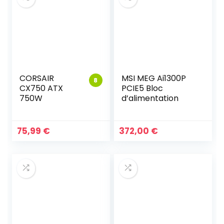
CORSAIR
MSI MEG Ai1300P
8
CX750 ATX
PCIE5 Bloc
750W
d’alimentation
75,99
€
372,00
€