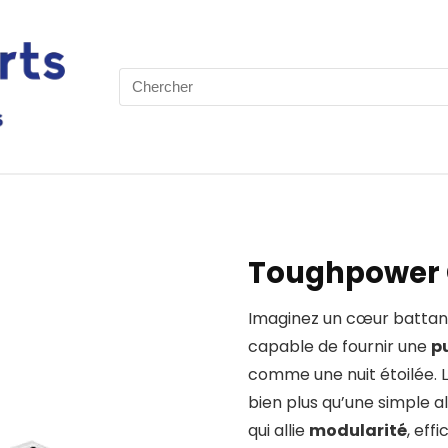
Search
for:
Toughpower 
Imaginez un cœur battant
capable de fournir une
p
comme une nuit étoilée.
bien plus qu’une simple a
qui allie
modularité
, eff