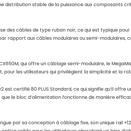
 une distribution stable de la puissance aux composants c
e des câbles de type ruban noir, ce qui est typique pour
par rapport aux câbles modulaires ou semi-modulaires, ce
X650M, qui offre un câblage semi-modulaire, le MegaM
ur les utilisateurs qui privilégient la simplicité et la robu
t certifié 80 PLUS Standard, ce qui signifie qu’il offre 
e que le bloc d’alimentation fonctionne de manière effica
ue par sa conception à câblage fixe, son unique rail +12V
option solide pour les utilisateurs cherchant un bloc d’a