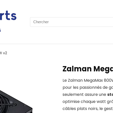
Search
for:
W v2
Zalman Meg
Le Zalman MegaMax 800W 
pour les passionnés de g
seulement assure une
st
optimise chaque watt grâc
câbles plats noirs, le ges