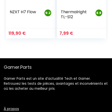
NZXT H7 Flow
Thermalright
9.2
8.8
TL-S12
119,90
€
7,99
€
Gamer.Parts
Gamer Parts est un site d’actualité Tech et Gamer.
Retrouvez les tests de pièces, avantages et inconvénients et
où les acheter au meilleur prix.
À propos