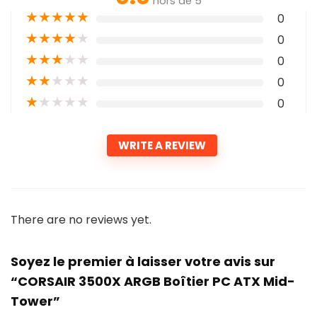
hors de 5
★
★
★
★
★
0
★
★
★
★
★
0
★
★
★
★
★
0
★
★
★
★
★
0
★
★
★
★
★
0
WRITE A REVIEW
There are no reviews yet.
Soyez le premier à laisser votre avis sur
“CORSAIR 3500X ARGB Boîtier PC ATX Mid-
Tower”