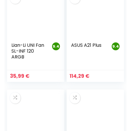
Lian-Li UNI Fan
ASUS A21 Plus
9.4
9.4
SL-INF 120
ARGB
35,99
€
114,29
€