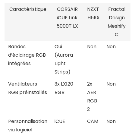
Caractéristique
CORSAIR
NZXT
Fractal
iCUE Link
H510i
Design
5000T LX
Meshify
C
Bandes
Oui
Non
Non
d’éclairage RGB
(Aurora
intégrées
Light
Strips)
Ventilateurs
3x LX120
2x
Non
RGB préinstallés
RGB
AER
RGB
2
Personnalisation
iCUE
CAM
Non
via logiciel