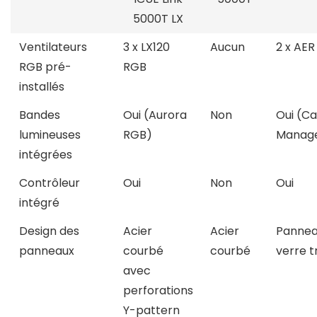
5000T LX
Ventilateurs
3 x LX120
Aucun
2 x AER
RGB pré-
RGB
installés
Bandes
Oui (Aurora
Non
Oui (C
lumineuses
RGB)
Manag
intégrées
Contrôleur
Oui
Non
Oui
intégré
Design des
Acier
Acier
Pannea
panneaux
courbé
courbé
verre 
avec
perforations
Y-pattern