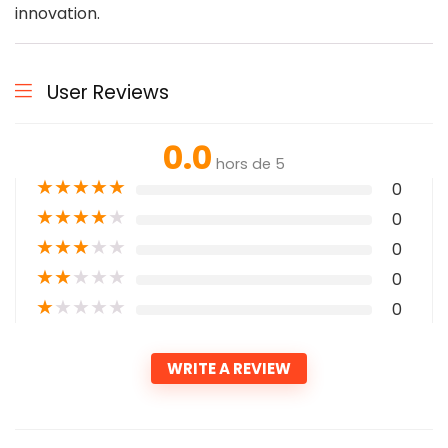
innovation.
User Reviews
0.0
hors de 5
★
★
★
★
★
0
★
★
★
★
★
0
★
★
★
★
★
0
★
★
★
★
★
0
★
★
★
★
★
0
WRITE A REVIEW