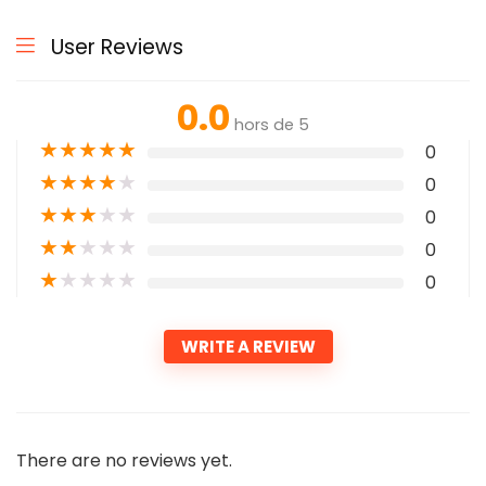
User Reviews
0.0
hors de 5
★
★
★
★
★
0
★
★
★
★
★
0
★
★
★
★
★
0
★
★
★
★
★
0
★
★
★
★
★
0
WRITE A REVIEW
There are no reviews yet.