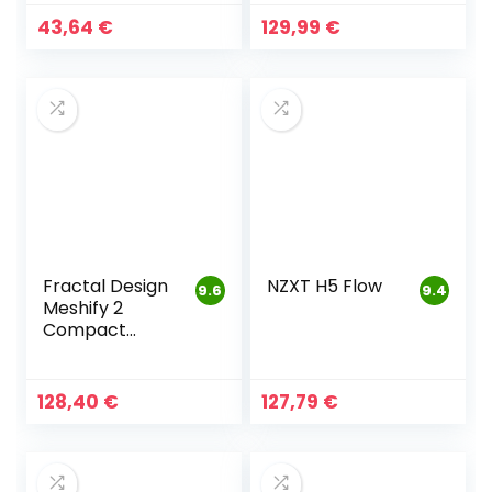
43,64
€
129,99
€
Fractal Design
NZXT H5 Flow
9.6
9.4
Meshify 2
Compact
White
128,40
€
127,79
€