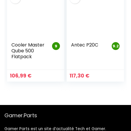
Cooler Master
Antec P20C
9
9.2
Qube 500
Flatpack
106,99
€
117,30
€
Gamer.Parts
Gamer Parts est un site d’actualité Tech et Gamer.