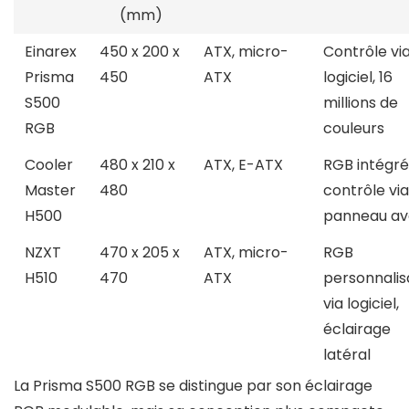
(mm)
Einarex
450 x 200 x
ATX, micro-
Contrôle vi
Prisma
450
ATX
logiciel, 16
S500
millions de
RGB
couleurs
Cooler
480 x 210 x
ATX, E-ATX
RGB intégré
Master
480
contrôle via
H500
panneau av
NZXT
470 x 205 x
ATX, micro-
RGB
H510
470
ATX
personnalis
via logiciel,
éclairage
latéral
La Prisma S500 RGB se distingue par son éclairage