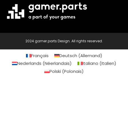
2024 gamer.parts Design. All rights reserved.
Français
Deutsch
(
Allemand
)
Nederlands
(
Néerlandais
)
Italiano
(
Italien
)
Polski
(
Polonais
)