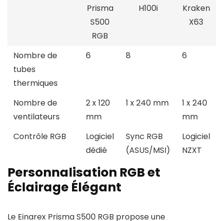
Prisma
H100i
Kraken
S500
X63
RGB
Nombre de
6
8
6
tubes
thermiques
Nombre de
2 x 120
1 x 240 mm
1 x 240
ventilateurs
mm
mm
Contrôle RGB
Logiciel
Sync RGB
Logiciel
dédié
(ASUS/MSI)
NZXT
Personnalisation RGB et
Éclairage Élégant
Le Einarex Prisma S500 RGB propose une