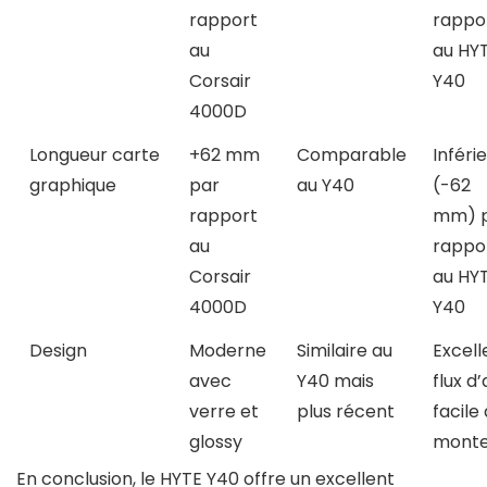
rapport
rappo
au
au HY
Corsair
Y40
4000D
Longueur carte
+62 mm
Comparable
Inféri
graphique
par
au Y40
(-62
rapport
mm) 
au
rappo
Corsair
au HY
4000D
Y40
Design
Moderne
Similaire au
Excell
avec
Y40 mais
flux d’a
verre et
plus récent
facile 
glossy
monte
En conclusion, le HYTE Y40 offre un excellent