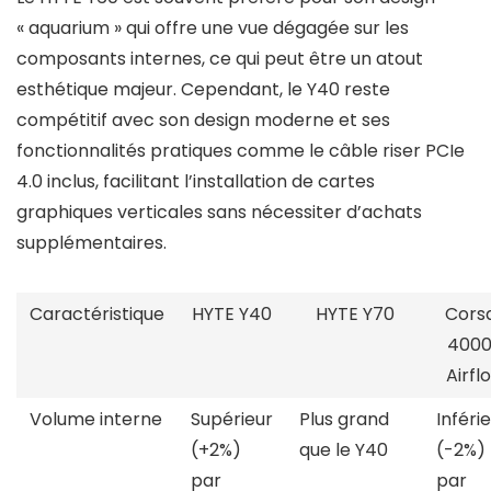
« aquarium » qui offre une vue dégagée sur les
composants internes, ce qui peut être un atout
esthétique majeur. Cependant, le Y40 reste
compétitif avec son design moderne et ses
fonctionnalités pratiques comme le câble riser PCIe
4.0 inclus, facilitant l’installation de cartes
graphiques verticales sans nécessiter d’achats
supplémentaires.
Caractéristique
HYTE Y40
HYTE Y70
Corsa
400
Airfl
Volume interne
Supérieur
Plus grand
Inféri
(+2%)
que le Y40
(-2%)
par
par