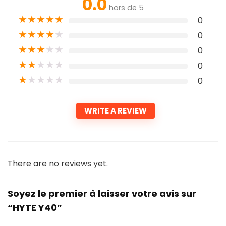
0.0
hors de 5
★
★
★
★
★
0
★
★
★
★
★
0
★
★
★
★
★
0
★
★
★
★
★
0
★
★
★
★
★
0
WRITE A REVIEW
There are no reviews yet.
Soyez le premier à laisser votre avis sur
“HYTE Y40”