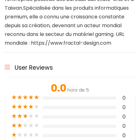
Taiwan.Spécialisée dans les produits informatiques
premium, elle a connu une croissance constante
depuis sa création, devenant un acteur mondial
reconnu dans le secteur du matériel gaming. URL
mondiale : https://www.fractal-design.com
User Reviews
0.0
hors de 5
★
★
★
★
★
0
★
★
★
★
★
0
★
★
★
★
★
0
★
★
★
★
★
0
★
★
★
★
★
0