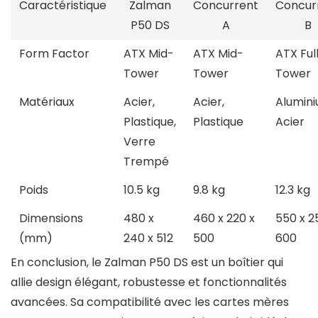
Caractéristique
Zalman
Concurrent
Concur
P50 DS
A
B
Form Factor
ATX Mid-
ATX Mid-
ATX Ful
Tower
Tower
Tower
Matériaux
Acier,
Acier,
Alumini
Plastique,
Plastique
Acier
Verre
Trempé
Poids
10.5 kg
9.8 kg
12.3 kg
Dimensions
480 x
460 x 220 x
550 x 2
(mm)
240 x 512
500
600
En conclusion, le Zalman P50 DS est un boîtier qui
allie design élégant, robustesse et fonctionnalités
avancées. Sa compatibilité avec les cartes mères