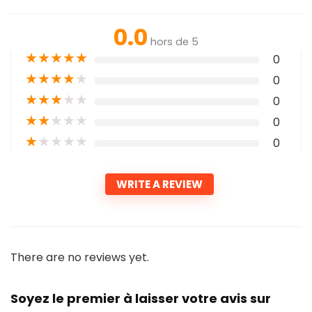
0.0
hors de 5
★
★
★
★
★
0
★
★
★
★
★
0
★
★
★
★
★
0
★
★
★
★
★
0
★
★
★
★
★
0
WRITE A REVIEW
There are no reviews yet.
Soyez le premier à laisser votre avis sur