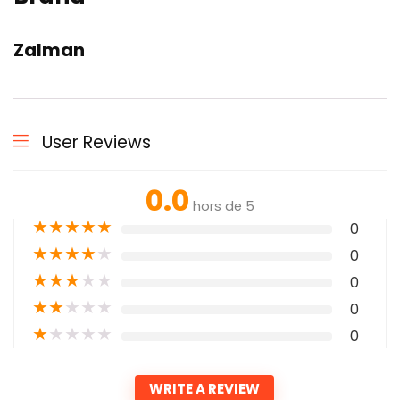
Zalman
User Reviews
0.0
hors de 5
★
★
★
★
★
0
★
★
★
★
★
0
★
★
★
★
★
0
★
★
★
★
★
0
★
★
★
★
★
0
WRITE A REVIEW