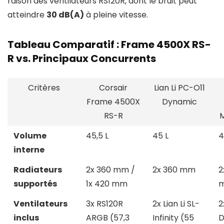
raison des ventilateurs RS120R, dont le bruit peut
atteindre
30 dB(A)
à pleine vitesse.
Tableau Comparatif : Frame 4500X RS-
R vs. Principaux Concurrents
Critères
Corsair
Lian Li PC-O11
Frame 4500X
Dynamic
RS-R
M
Volume
45,5 L
45 L
4
interne
Radiateurs
2x 360 mm /
2x 360 mm
2
supportés
1x 420 mm
Ventilateurs
3x RS120R
2x Lian Li SL-
2
inclus
ARGB (57,3
Infinity (55
D