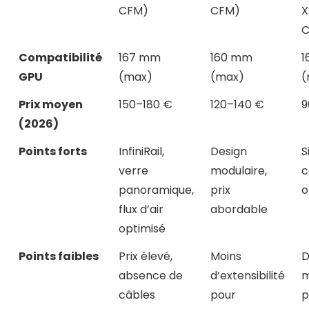
CFM)
CFM)
X
C
Compatibilité
167 mm
160 mm
1
GPU
(max)
(max)
(
Prix moyen
150–180 €
120–140 €
9
(2026)
Points forts
InfiniRail,
Design
S
verre
modulaire,
c
panoramique,
prix
o
flux d’air
abordable
optimisé
Points faibles
Prix élevé,
Moins
D
absence de
d’extensibilité
m
câbles
pour
p