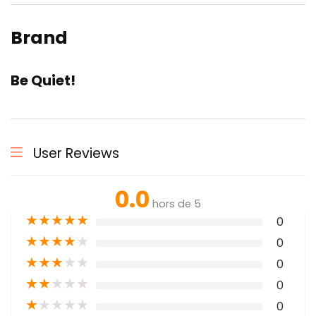
Brand
Be Quiet!
User Reviews
0.0
hors de 5
★
★
★
★
★
0
★
★
★
★
★
0
★
★
★
★
★
0
★
★
★
★
★
0
★
★
★
★
★
0