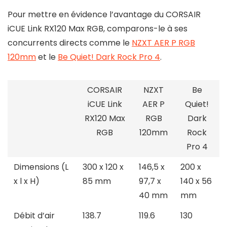
Pour mettre en évidence l’avantage du CORSAIR
iCUE Link RX120 Max RGB, comparons-le à ses
concurrents directs comme le
NZXT AER P RGB
120mm
et le
Be Quiet! Dark Rock Pro 4
.
CORSAIR
NZXT
Be
iCUE Link
AER P
Quiet!
RX120 Max
RGB
Dark
RGB
120mm
Rock
Pro 4
Dimensions (L
300 x 120 x
146,5 x
200 x
x l x H)
85 mm
97,7 x
140 x 56
40 mm
mm
Débit d’air
138.7
119.6
130