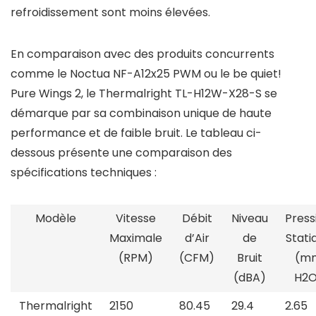
refroidissement sont moins élevées.
En comparaison avec des produits concurrents
comme le Noctua NF-A12x25 PWM ou le be quiet!
Pure Wings 2, le Thermalright TL-H12W-X28-S se
démarque par sa combinaison unique de haute
performance et de faible bruit. Le tableau ci-
dessous présente une comparaison des
spécifications techniques :
Modèle
Vitesse
Débit
Niveau
Press
Maximale
d’Air
de
Stati
(RPM)
(CFM)
Bruit
(m
(dBA)
H2O
Thermalright
2150
80.45
29.4
2.65