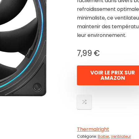
facilement dans divers boî
refroidissement optimale
minimaliste, ce ventilateu
maintenir des températu
leur environnement.
7,99
€
VOIR LE PRIX SUR
AMAZON
Thermalright
Catégorie:
Boitier
,
Ventilateur