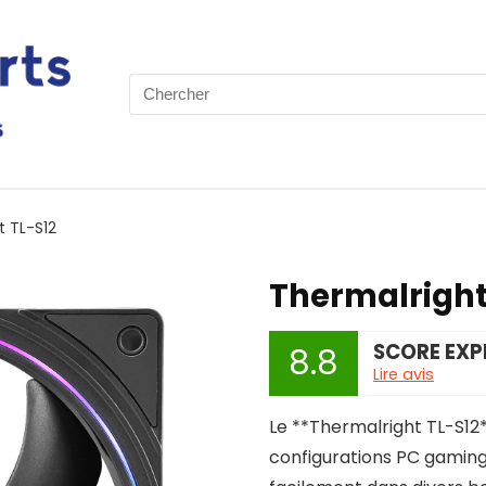
Search
for:
t TL-S12
Thermalright
SCORE EXP
8.8
Lire avis
Le **Thermalright TL-S12*
configurations PC gaming