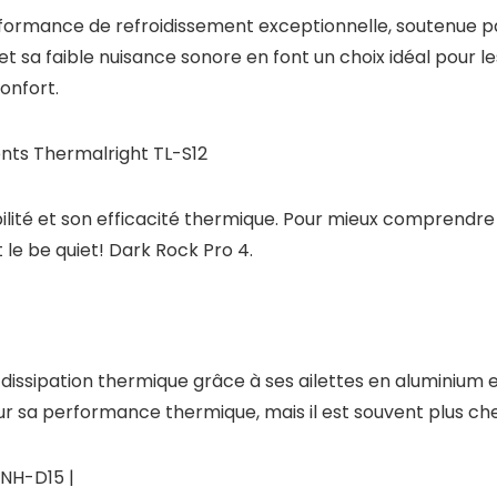
rformance de refroidissement exceptionnelle, soutenue pa
on et sa faible nuisance sonore en font un choix idéal pou
onfort.
ts Thermalright TL-S12
abilité et son efficacité thermique. Pour mieux compren
 le be quiet! Dark Rock Pro 4.
dissipation thermique grâce à ses ailettes en aluminium e
 sa performance thermique, mais il est souvent plus cher
 NH-D15 |