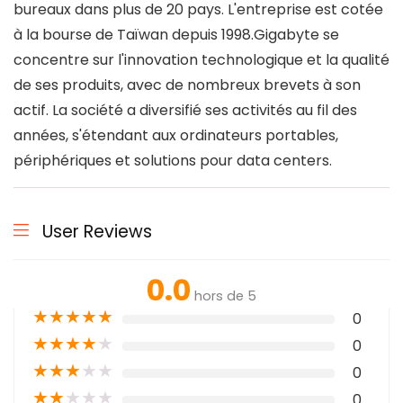
bureaux dans plus de 20 pays. L'entreprise est cotée
à la bourse de Taïwan depuis 1998.Gigabyte se
concentre sur l'innovation technologique et la qualité
de ses produits, avec de nombreux brevets à son
actif. La société a diversifié ses activités au fil des
années, s'étendant aux ordinateurs portables,
périphériques et solutions pour data centers.
User Reviews
0.0
hors de 5
★
★
★
★
★
0
★
★
★
★
★
0
★
★
★
★
★
0
★
★
★
★
★
0