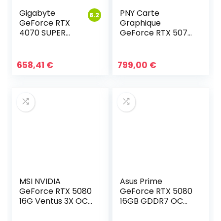
Gigabyte
PNY Carte
8.2
GeForce RTX
Graphique
4070 SUPER
GeForce RTX 5070
WINDFORCE
12GB ARGB OC
OC
Triple Fan DLSS 4
658,41
€
799,00
€
MSI NVIDIA
Asus Prime
GeForce RTX 5080
GeForce RTX 5080
16G Ventus 3X OC
16GB GDDR7 OC
White
Edition