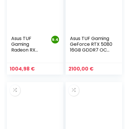
Asus TUF
Asus TUF Gaming
9.4
Gaming
GeForce RTX 5080
Radeon RX
16GB GDDR7 OC
9070 XT OC
Edition
Edition 16GB
1004,98
€
2100,00
€