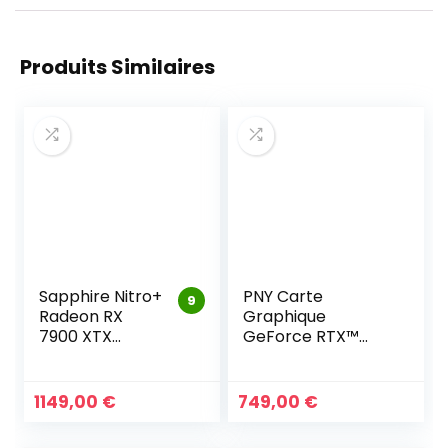
Produits Similaires
Sapphire Nitro+
PNY Carte
9
Radeon RX
Graphique
7900 XTX
GeForce RTX™
Vapor-X AMD
5070 12GB OC
24 Go
Triple Fan DLSS 4
1149,00
€
749,00
€