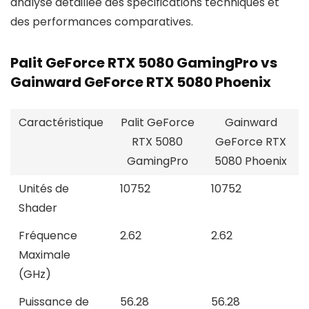
analyse détaillée des spécifications techniques et
des performances comparatives.
Palit GeForce RTX 5080 GamingPro vs
Gainward GeForce RTX 5080 Phoenix
Caractéristique
Palit GeForce
Gainward
RTX 5080
GeForce RTX
GamingPro
5080 Phoenix
Unités de
10752
10752
Shader
Fréquence
2.62
2.62
Maximale
(GHz)
Puissance de
56.28
56.28