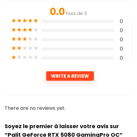
0.0
hors de 5
★
★
★
★
★
0
★
★
★
★
★
0
★
★
★
★
★
0
★
★
★
★
★
0
★
★
★
★
★
0
WRITE A REVIEW
There are no reviews yet.
Soyez le premier à laisser votre avis sur
“Palit GeForce RTX 5080 GamingPro OC”