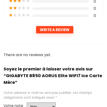
★
★
★
★
★
0
★
★
★
★
★
0
★
★
★
★
★
0
WRITE A REVIEW
There are no reviews yet.
Soyez le premier à laisser votre avis sur
“GIGABYTE B850 AORUS Elite WIFI7 Ice Carte
Mère”
Votre adresse e-mail ne sera pas publiée.
Les champs
obligatoires sont indiqués avec
*
Votre note