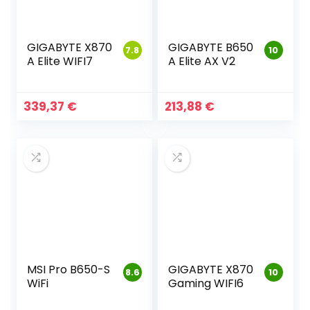
GIGABYTE X870
GIGABYTE B650
7.8
10
A Elite WIFI7
A Elite AX V2
339,37
€
213,88
€
MSI Pro B650-S
GIGABYTE X870
8.6
10
WiFi
Gaming WIFI6