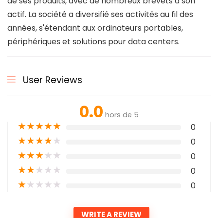
de ses produits, avec de nombreux brevets à son
actif. La société a diversifié ses activités au fil des
années, s'étendant aux ordinateurs portables,
périphériques et solutions pour data centers.
User Reviews
0.0
hors de 5
★
★
★
★
★
0
★
★
★
★
★
0
★
★
★
★
★
0
★
★
★
★
★
0
★
★
★
★
★
0
WRITE A REVIEW