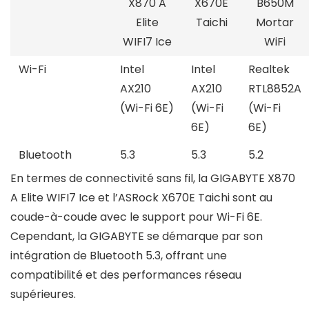
X870 A
X670E
B650M
Elite
Taichi
Mortar
WIFI7 Ice
WiFi
Wi-Fi
Intel
Intel
Realtek
AX210
AX210
RTL8852A
(Wi-Fi 6E)
(Wi-Fi
(Wi-Fi
6E)
6E)
Bluetooth
5.3
5.3
5.2
En termes de connectivité sans fil, la GIGABYTE X870
A Elite WIFI7 Ice et l’ASRock X670E Taichi sont au
coude-à-coude avec le support pour Wi-Fi 6E.
Cependant, la GIGABYTE se démarque par son
intégration de Bluetooth 5.3, offrant une
compatibilité et des performances réseau
supérieures.