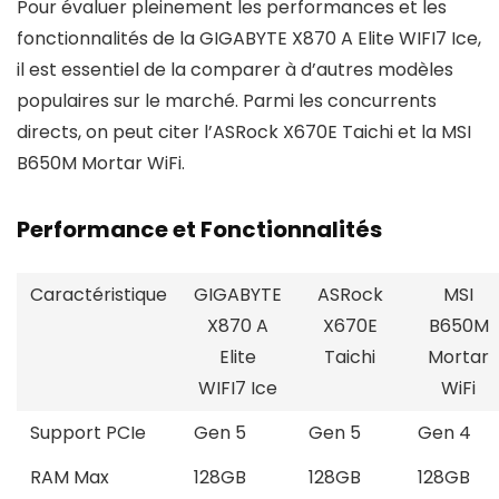
Pour évaluer pleinement les performances et les
fonctionnalités de la GIGABYTE X870 A Elite WIFI7 Ice,
il est essentiel de la comparer à d’autres modèles
populaires sur le marché. Parmi les concurrents
directs, on peut citer l’ASRock X670E Taichi et la MSI
B650M Mortar WiFi.
Performance et Fonctionnalités
Caractéristique
GIGABYTE
ASRock
MSI
X870 A
X670E
B650M
Elite
Taichi
Mortar
WIFI7 Ice
WiFi
Support PCIe
Gen 5
Gen 5
Gen 4
RAM Max
128GB
128GB
128GB