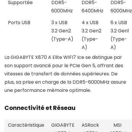
Supportée
DDR5-
DDR5-
DDR5-
6000MHz
6400MHz
6000MHz
Ports USB
3 x USB
4 x USB
6 x USB
3.2 Gen2
3.2 Gen2
3.2 Gen1
(Type-A)
(Type-
(Type-
A)
A)
La GIGABYTE X870 A Elite WIFI7 Ice se distingue par
son support avancé pour le PCIe Gen 5, offrant des
vitesses de transfert de données supérieures. De
plus, sa prise en charge de la DDR5-6000MHz assure
une performance mémoire optimale.
Connectivité et Réseau
Caractéristique
GIGABYTE
ASRock
MSI