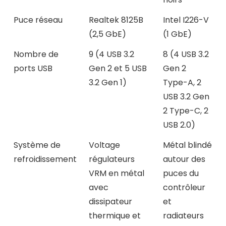
Puce réseau
Realtek 8125B
Intel I226-V
(2,5 GbE)
(1 GbE)
Nombre de
9 (4 USB 3.2
8 (4 USB 3.2
ports USB
Gen 2 et 5 USB
Gen 2
3.2 Gen 1)
Type-A, 2
USB 3.2 Gen
2 Type-C, 2
USB 2.0)
Système de
Voltage
Métal blindé
refroidissement
régulateurs
autour des
VRM en métal
puces du
avec
contrôleur
dissipateur
et
thermique et
radiateurs