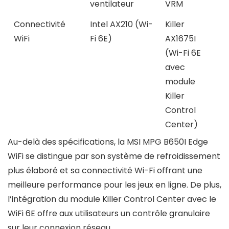
ventilateur
VRM
Connectivité
Intel AX210 (Wi-
Killer
WiFi
Fi 6E)
AX1675I
(Wi-Fi 6E
avec
module
Killer
Control
Center)
Au-delà des spécifications, la MSI MPG B650I Edge
WiFi se distingue par son système de refroidissement
plus élaboré et sa connectivité Wi-Fi offrant une
meilleure performance pour les jeux en ligne. De plus,
l’intégration du module Killer Control Center avec le
WiFi 6E offre aux utilisateurs un contrôle granulaire
sur leur connexion réseau.