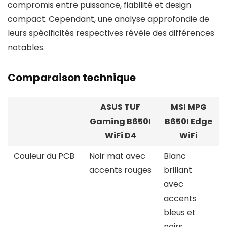
compromis entre puissance, fiabilité et design
compact. Cependant, une analyse approfondie de
leurs spécificités respectives révèle des différences
notables.
Comparaison technique
ASUS TUF
MSI MPG
Gaming B650I
B650I Edge
WiFi D4
WiFi
Couleur du PCB
Noir mat avec
Blanc
accents rouges
brillant
avec
accents
bleus et
noirs