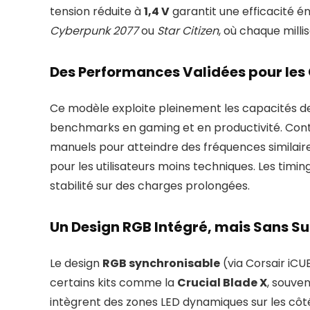
tension réduite à
1,4 V
garantit une efficacité é
Cyberpunk 2077
ou
Star Citizen
, où chaque mill
Des Performances Validées pour les
Ce modèle exploite pleinement les capacités d
benchmarks en gaming et en productivité. Con
manuels pour atteindre des fréquences similaire
pour les utilisateurs moins techniques. Les timin
stabilité sur des charges prolongées.
Un Design RGB Intégré, mais Sans Su
Le design
RGB synchronisable
(via Corsair iCU
certains kits comme la
Crucial Blade X
, souven
intègrent des zones LED dynamiques sur les côtés