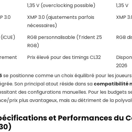
1,35 V (overclocking possible)
1,35 V
P 3.0
XMP 3.0 (ajustements parfois
XMP 3.
nécessaires)
 (iCUE)
RGB personnalisable (Trident Z5
RGB di
RGB)
èrement
Prix élevé pour des timings CL32
Disponi
2026
5
se positionne comme un choix équilibré pour les joueurs
intégrée. Son principal atout réside dans sa
compatibilité 
sitant des configurations manuelles. Pour les budgets s
ce/prix plus avantageux, mais au détriment de la polyva
 Spécifications et Performances du
30)