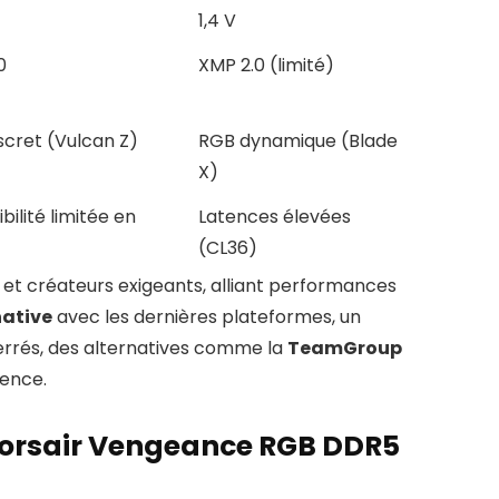
1,4 V
0
XMP 2.0 (limité)
scret (Vulcan Z)
RGB dynamique (Blade
X)
bilité limitée en
Latences élevées
(CL36)
 et créateurs exigeants, alliant performances
native
avec les dernières plateformes, un
errés, des alternatives comme la
TeamGroup
lence.
 Corsair Vengeance RGB DDR5