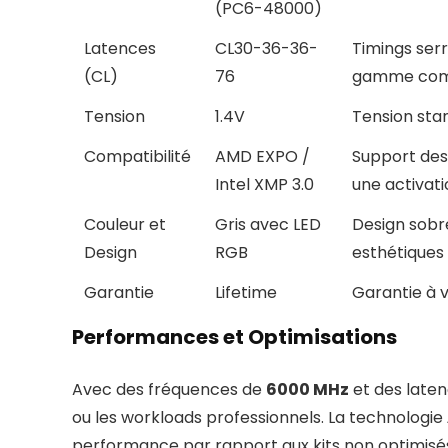
(PC6-48000)
Latences
CL30-36-36-
Timings ser
(CL)
76
gamme com
Tension
1.4V
Tension stan
Compatibilité
AMD EXPO /
Support des
Intel XMP 3.0
une activat
Couleur et
Gris avec LED
Design sobre
Design
RGB
esthétiques
Garantie
Lifetime
Garantie à v
Performances et Optimisations
Avec des fréquences de
6000 MHz
et des laten
ou les workloads professionnels. La technologie
performance par rapport aux kits non optimis