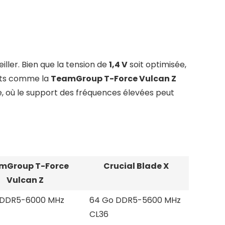
ller. Bien que la tension de
1,4 V
soit optimisée,
kits comme la
TeamGroup T-Force Vulcan Z
, où le support des fréquences élevées peut
mGroup T-Force
Crucial Blade X
Vulcan Z
 DDR5-6000 MHz
64 Go DDR5-5600 MHz
CL36