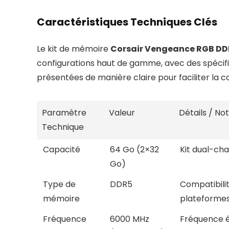
Caractéristiques Techniques Clés
Le kit de mémoire
Corsair Vengeance RGB DDR
configurations haut de gamme, avec des spécific
présentées de manière claire pour faciliter la
Paramètre
Valeur
Détails / No
Technique
Capacité
64 Go (2×32
Kit dual-cha
Go)
Type de
DDR5
Compatibilit
mémoire
plateformes
Fréquence
6000 MHz
Fréquence él