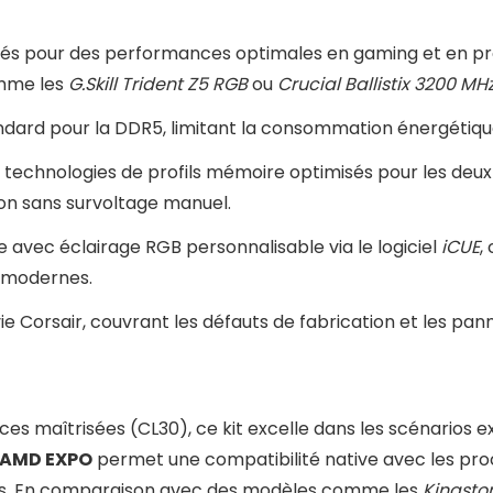
rés pour des performances optimales en gaming et en pro
me les
G.Skill Trident Z5 RGB
ou
Crucial Ballistix 3200 MH
dard pour la DDR5, limitant la consommation énergétique 
 technologies de profils mémoire optimisés pour les deux
ion sans survoltage manuel.
 avec éclairage RGB personnalisable via le logiciel
iCUE
,
 modernes.
ie Corsair, couvrant les défauts de fabrication et les pan
ces maîtrisées (CL30), ce kit excelle dans les scénarios e
AMD EXPO
permet une compatibilité native avec les proc
és. En comparaison avec des modèles comme les
Kingsto