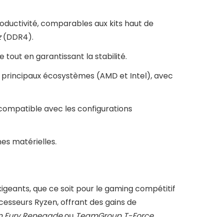
ductivité, comparables aux kits haut de
z
(DDR4).
tout en garantissant la stabilité.
 principaux écosystèmes (AMD et Intel), avec
 compatible avec les configurations
nes matérielles.
xigeants, que ce soit pour le gaming compétitif
esseurs Ryzen, offrant des gains de
n Fury Renegade
ou
TeamGroup T-Force