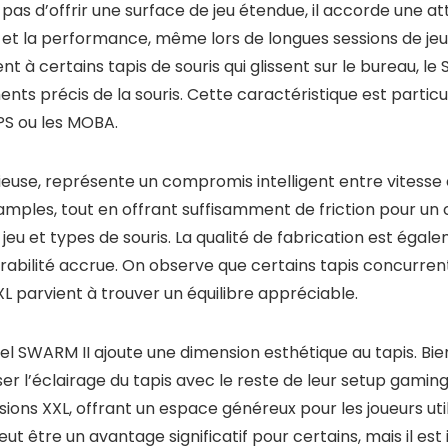
s d’offrir une surface de jeu étendue, il accorde une atte
 et la performance, même lors de longues sessions de jeu
à certains tapis de souris qui glissent sur le bureau, l
nts précis de la souris. Cette caractéristique est partic
PS ou les MOBA.
tieuse, représente un compromis intelligent entre vitesse e
 amples, tout en offrant suffisamment de friction pour un
e jeu et types de souris. La qualité de fabrication est ég
abilité accrue. On observe que certains tapis concurrent
XXL parvient à trouver un équilibre appréciable.
iciel SWARM II ajoute une dimension esthétique au tapis. 
er l’éclairage du tapis avec le reste de leur setup gami
ons XXL, offrant un espace généreux pour les joueurs util
t être un avantage significatif pour certains, mais il es