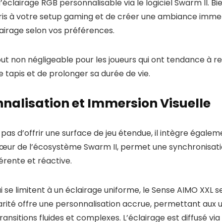
’éclairage RGB personnalisable via le logiciel Swarm II. 
uris à votre setup gaming et de créer une ambiance immers
airage selon vos préférences.
out non négligeable pour les joueurs qui ont tendance à r
 tapis et de prolonger sa durée de vie.
nnalisation et Immersion Visuelle
as d’offrir une surface de jeu étendue, il intègre égale
 cœur de l’écosystème Swarm II, permet une synchronisat
rente et réactive.
i se limitent à un éclairage uniforme, le Sense AIMO XXL s
é offre une personnalisation accrue, permettant aux util
ansitions fluides et complexes. L’éclairage est diffusé v