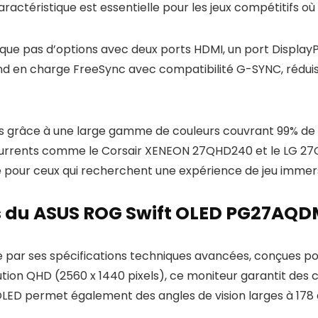
aractéristique est essentielle pour les jeux compétitifs 
e pas d’options avec deux ports HDMI, un port DisplayPort
rend en charge FreeSync avec compatibilité G-SYNC, rédui
us grâce à une large gamme de couleurs couvrant 99% de 
ncurrents comme le Corsair XENEON 27QHD240 et le LG 
 pour ceux qui recherchent une expérience de jeu immers
s du ASUS ROG Swift OLED PG27AQ
ar ses spécifications techniques avancées, conçues pour
ion QHD (2560 x 1440 pixels), ce moniteur garantit des c
 OLED permet également des angles de vision larges à 178