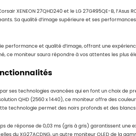
Corsair XENEON 27QHD240 et le LG 27GR95QE-B, l’Asus
eants. Sa qualité d’image supérieure et ses performance
ie performance et qualité d’image, offrant une expérienc
é, ce moniteur saura répondre à vos attentes les plus él
nctionnalités
ar ses technologies avancées qui en font un choix de pr
lution QHD (2560 x 1440), ce moniteur offre des couleurs
tte technologie permet des noirs profonds et des blancs é
s de réponse de 0,03 ms (gris à gris) garantissent une ex
celles du XG27ACDNG, un autre moniteur OLED de la gam