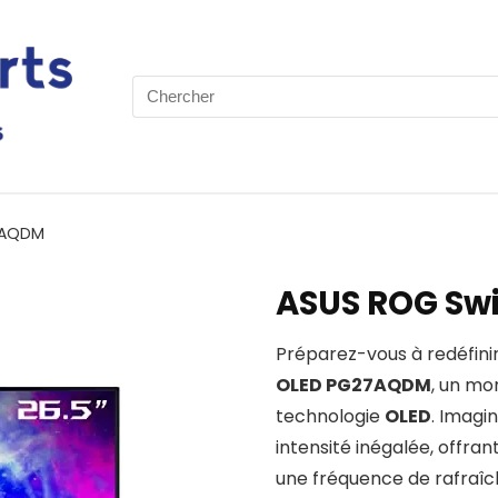
Search
for:
7AQDM
ASUS ROG Sw
Préparez-vous à redéfinir
OLED PG27AQDM
, un mo
technologie
OLED
. Imagi
intensité inégalée, offran
une fréquence de rafraî