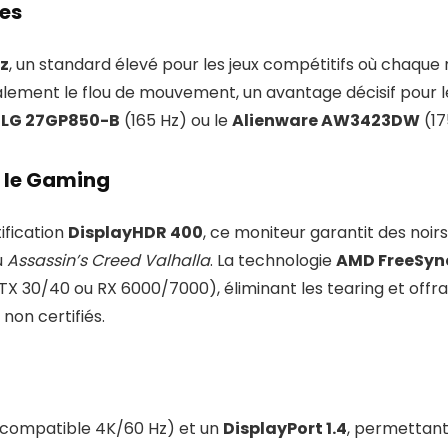
ves
Hz
, un standard élevé pour les jeux compétitifs où chaque
totalement le flou de mouvement, un avantage décisif pou
e
LG 27GP850-B
(165 Hz) ou le
Alienware AW3423DW
(17
 le Gaming
ification
DisplayHDR 400
, ce moniteur garantit des noir
u
Assassin’s Creed Valhalla
. La technologie
AMD FreeSyn
X 30/40 ou RX 6000/7000), éliminant les tearing et offra
on certifiés.
compatible 4K/60 Hz) et un
DisplayPort 1.4
, permettant