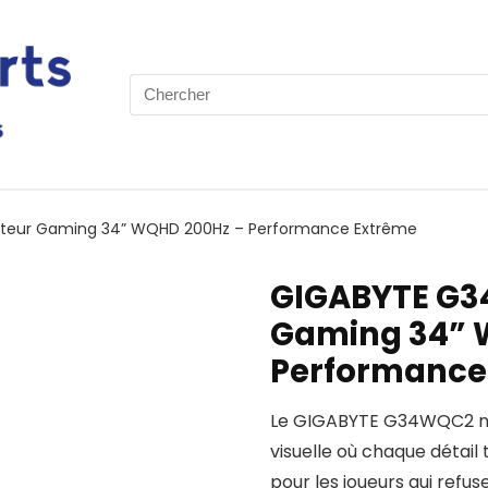
Search
for:
teur Gaming 34” WQHD 200Hz – Performance Extrême
GIGABYTE G3
Gaming 34” 
Performance
Le GIGABYTE G34WQC2 n’e
visuelle où chaque détai
pour les joueurs qui ref