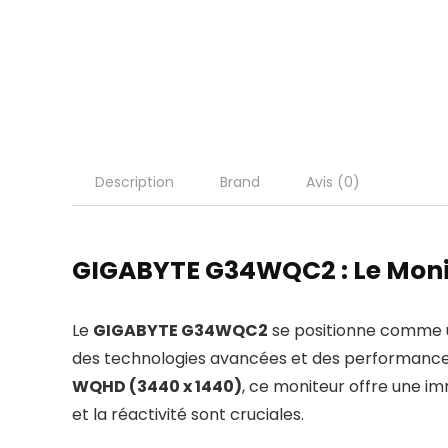
Description
Brand
Avis (0)
GIGABYTE G34WQC2 : Le Moni
Le
GIGABYTE G34WQC2
se positionne comme u
des technologies avancées et des performances
WQHD (3440 x 1440)
, ce moniteur offre une im
et la réactivité sont cruciales.