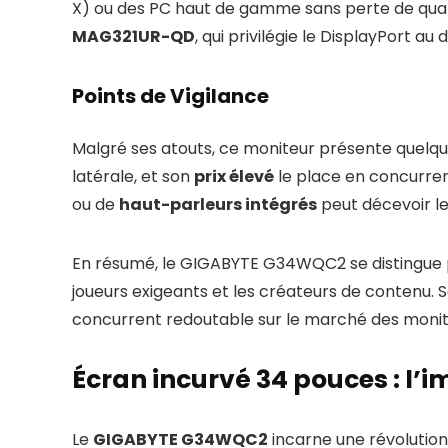
X) ou des PC haut de gamme sans perte de quali
MAG321UR-QD
, qui privilégie le DisplayPort au
Points de Vigilance
Malgré ses atouts, ce moniteur présente quelques
latérale, et son
prix élevé
le place en concurre
ou de
haut-parleurs intégrés
peut décevoir le
En résumé, le GIGABYTE G34WQC2 se distingue par
joueurs exigeants et les créateurs de contenu.
concurrent redoutable sur le marché des monit
Écran incurvé 34 pouces : l’
Le
GIGABYTE G34WQC2
incarne une révolutio