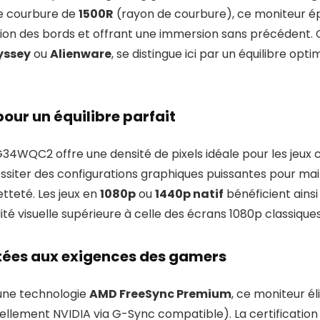
ne courbure de
1500R
(rayon de courbure), ce moniteur ép
rsion des bords et offrant une immersion sans précédent.
yssey
ou
Alienware
, se distingue ici par un équilibre opti
our un équilibre parfait
 G34WQC2 offre une densité de pixels idéale pour les jeux 
siter des configurations graphiques puissantes pour main
etteté. Les jeux en
1080p
ou
1440p natif
bénéficient ainsi 
té visuelle supérieure à celle des écrans 1080p classiques
ées aux exigences des gamers
une technologie
AMD FreeSync Premium
, ce moniteur é
llement NVIDIA via G-Sync compatible). La certificatio