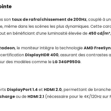
ointe
ns son
taux de rafraîchissement de 200Hz
, couplé à u
ge, même dans les scènes les plus dynamiques. Cette car
tout en bénéficiant d’une luminosité élevée de
450 cd/m²
Radeon
, le moniteur intègre la technologie
AMD FreeSyn
 certification
DisplayHDR 400
, assurant des contrastes a
 sur des modèles comme le
LG 34GP950G
.
orts
DisplayPort 1.4
et
HDMI 2.0
, permettant de brancher
 charge
ou de
HDMI 2.1
(nécessaire pour le 4K/120Hz sur P