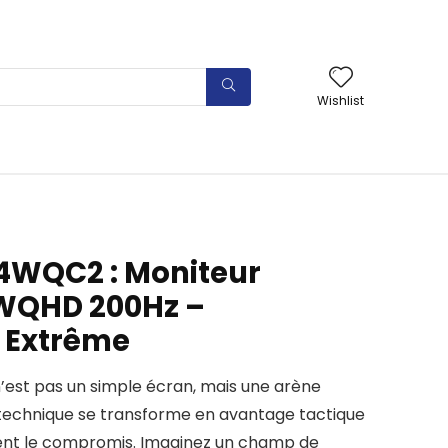
Wishlist
4WQC2 : Moniteur
WQHD 200Hz –
 Extrême
st pas un simple écran, mais une arène
l technique se transforme en avantage tactique
usent le compromis. Imaginez un champ de