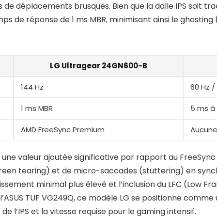
de déplacements brusques. Bien que la dalle IPS soit trad
s de réponse de 1 ms MBR, minimisant ainsi le ghosting (t
LG Ultragear 24GN600-B
144 Hz
60 Hz /
1 ms MBR
5 ms à
AMD FreeSync Premium
Aucune
e valeur ajoutée significative par rapport au FreeSync s
een tearing) et de micro-saccades (stuttering) en synch
hissement minimal plus élevé et l’inclusion du LFC (Low
l’ASUS TUF VG249Q, ce modèle LG se positionne comme u
de l’IPS et la vitesse requise pour le gaming intensif.