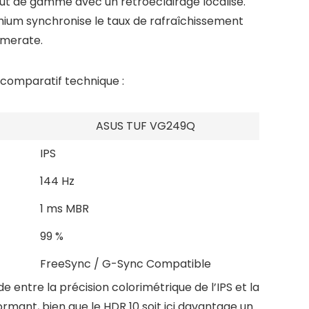
ut de gamme avec un rétroéclairage localisé.
mium synchronise le taux de rafraîchissement
amerate.
 comparatif technique :
ASUS TUF VG249Q
IPS
144 Hz
1 ms MBR
99 %
FreeSync / G-Sync Compatible
 entre la précision colorimétrique de l’IPS et la
formant, bien que le HDR 10 soit ici davantage un