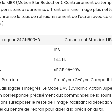
lise le MBR (Motion Blur Reduction). Contrairement au tem
la persistance rétinienne, offrant ainsi une image plus net
ronise le taux de rafraîchissement de l’écran avec celui
s).
ltragear 24GN600-B
Concurrent Standard IP
IPS
144 Hz
%
sRGB 95-99%
c Premium
FreeSync/G-Sync Compatibl
utils logiciels intégrés. Le Mode DAS (Dynamic Action Super
ran corresponde précisément aux commandes de la souris ou
ans surexposer le reste de l’image, facilitant la détectio
el au centre de l’écran pour aider à la précision du tir.