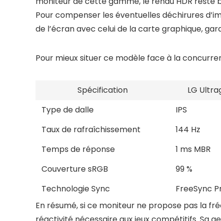
moniteur de cette gamme, le rendu HDR reste ba
Pour compenser les éventuelles déchirures d’im
de l’écran avec celui de la carte graphique, ga
Pour mieux situer ce modèle face à la concurren
Spécification
LG Ultr
Type de dalle
IPS
Taux de rafraîchissement
144 Hz
Temps de réponse
1 ms MBR
Couverture sRGB
99 %
Technologie Sync
FreeSync 
En résumé, si ce moniteur ne propose pas la fréq
réactivité nécessaire aux jeux compétitifs. Sa ge