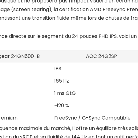
sique et ne proposera pas l’impact visuel d’un écran ha
age (screen tearing), la certification AMD FreeSync Pre
rantissant une transition fluide même lors de chutes de fr
ce directe sur le segment du 24 pouces FHD IPS, voici un
agear 24GN600-B
AOC 24G2SP
IPS
165 Hz
1 ms GtG
~120 %
Premium
FreeSync / G-Sync Compatible
uence maximale du marché, il offre un équilibre très solide
stion du sRGB et sa fluidité de 144 Hz en font un outil per