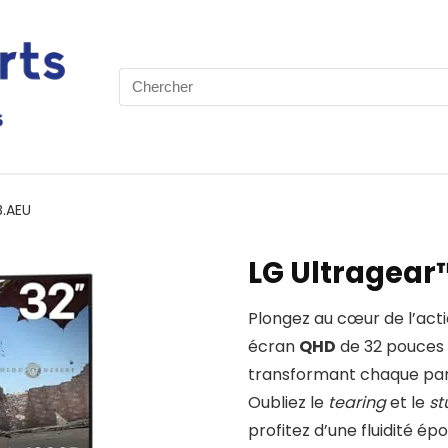
Search
for:
.AEU
LG Ultragea
Plongez au cœur de l’act
écran
QHD
de 32 pouces 
transformant chaque par
Oubliez le
tearing
et le
st
profitez d’une fluidité é