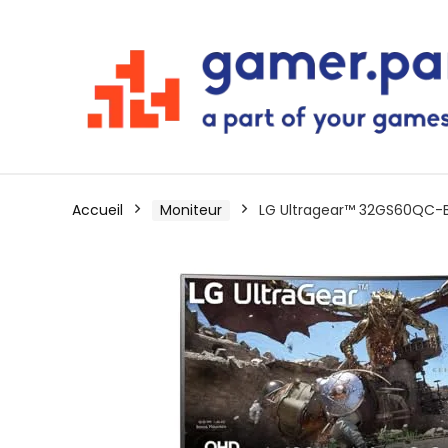
Accueil
Moniteur
LG Ultragear™ 32GS60QC-B