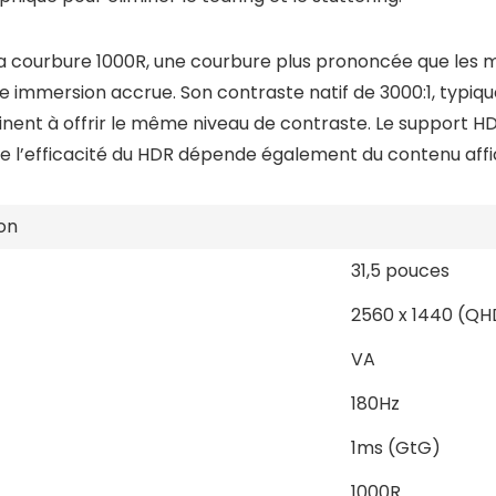
a courbure 1000R, une courbure plus prononcée que les m
 immersion accrue. Son contraste natif de 3000:1, typique
peinent à offrir le même niveau de contraste. Le support
que l’efficacité du HDR dépende également du contenu affi
on
31,5 pouces
2560 x 1440 (QH
VA
180Hz
1ms (GtG)
1000R