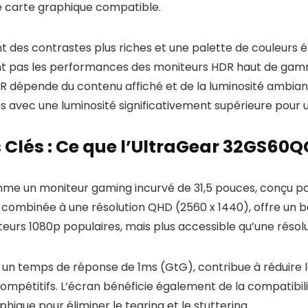
ne carte graphique compatible.
 des contrastes plus riches et une palette de couleurs éte
eint pas les performances des moniteurs HDR haut de gam
u HDR dépende du contenu affiché et de la luminosité ambi
 avec une luminosité significativement supérieure pour
Clés : Ce que l’UltraGear 32GS60Q
e un moniteur gaming incurvé de 31,5 pouces, conçu pou
, combinée à une résolution QHD (2560 x 1440), offre un
teurs 1080p populaires, mais plus accessible qu’une résolu
à un temps de réponse de 1ms (GtG), contribue à réduire 
compétitifs. L’écran bénéficie également de la compatibi
ique pour éliminer le tearing et le stuttering.