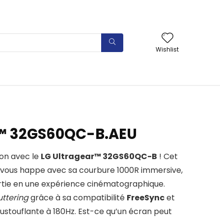
Wishlist
r™ 32GS60QC-B.AEU
ion avec le
LG Ultragear™ 32GS60QC-B
! Cet
vous happe avec sa courbure 1000R immersive,
tie en une expérience cinématographique.
uttering
grâce à sa compatibilité
FreeSync
et
poustouflante à 180Hz. Est-ce qu’un écran peut