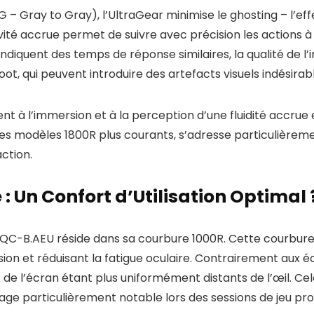
– Gray to Gray), l’UltraGear minimise le
ghosting
– l’ef
té accrue permet de suivre avec précision les actions à l’
endiquent des temps de réponse similaires, la qualité de 
oot
, qui peuvent introduire des artefacts visuels indésirab
t à l’immersion et à la perception d’une fluidité accrue
es modèles 1800R plus courants, s’adresse particulièrem
ction.
: Un Confort d’Utilisation Optimal 
0QC-B.AEU réside dans sa courbure 1000R. Cette courbur
on et réduisant la fatigue oculaire. Contrairement aux é
de l’écran étant plus uniformément distants de l’œil. Cel
age particulièrement notable lors des sessions de jeu pr