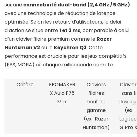
sur une
connectivité dual-band (2,4 GHz / 5 GHz)
avec une technologie de réduction de latence
optimisée. Selon les retours d’utilisateurs, le délai
d’action se situe entre
1 et 3 ms
, comparable à celui
d’un clavier filaire premium comme le
Razer
Huntsman V2
ou le
Keychron Q3
. Cette
performance est cruciale pour les jeux compétitifs
(FPS, MOBA) où chaque milliseconde compte.
Critère
EPOMAKER
Claviers
Clavier
X Aula F75
filaires
sans fi
Max
haut de
classiqu
gamme
(ex :
(ex : Razer
Logite
Huntsman)
G Pro 