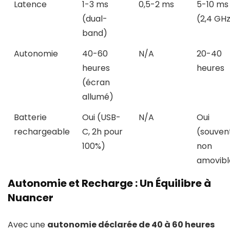
Latence
1-3 ms
0,5-2 ms
5-10 ms
(dual-
(2,4 GH
band)
Autonomie
40-60
N/A
20-40
heures
heures
(écran
allumé)
Batterie
Oui (USB-
N/A
Oui
rechargeable
C, 2h pour
(souven
100%)
non
amovibl
Autonomie et Recharge : Un Équilibre à
Nuancer
Avec une
autonomie déclarée de 40 à 60 heures