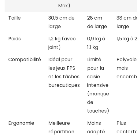
Max)
Taille
30,5 cm de
28 cm
38 cm d
large
de large
large
Poids
1,2 kg (avec
0,9 kg à
1,5 kg à 
joint)
1,1 kg
Compatibilité
Idéal pour
Limité
Polyvale
les jeux FPS
pour la
mais
et les tâches
saisie
encomb
bureautiques
intensive
(manque
de
touches)
Ergonomie
Meilleure
Moins
Plus
répartition
adapté
confort