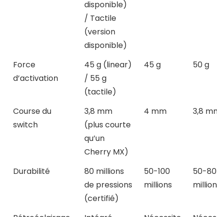
disponible)
/ Tactile
(version
disponible)
Force
45 g (linear)
45 g
50 g
d’activation
/ 55 g
(tactile)
Course du
3,8 mm
4 mm
3,8 m
switch
(plus courte
qu’un
Cherry MX)
Durabilité
80 millions
50-100
50-80
de pressions
millions
millio
(certifié)