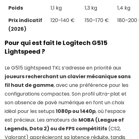
Poids
1,1 kg
1,3 kg
1,4 kg
Prix indicatif
120–140 €
150–170 €
180–200
(2026)
Pour qui est fait le Logitech G515
Lightspeed ?
Le G515 Lightspeed TKL s’adresse en priorité aux
joueurs recherchant un clavier mécanique sans
fil haut de gamme
, avec une préférence pour les
configurations compactes. Son profil ultra-plat et
son absence de pavé numérique en font un choix
idéal pour les setups
1080p ou 1440p
, où l’espace
est précieux. Les amateurs de
MOBA (League of
Legends, Dota 2) ou de FPS compétitifs
(CS2,
Valorant) apprécieront sa latence réduite, tandis