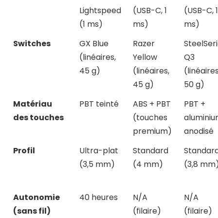
Lightspeed
(USB-C, 1
(USB-C, 1
(1 ms)
ms)
ms)
Switches
GX Blue
Razer
SteelSer
(linéaires,
Yellow
Q3
45 g)
(linéaires,
(linéaires
45 g)
50 g)
Matériau
PBT teinté
ABS + PBT
PBT +
des touches
(touches
alumini
premium)
anodisé
Profil
Ultra-plat
Standard
Standar
(3,5 mm)
(4 mm)
(3,8 mm
Autonomie
40 heures
N/A
N/A
(sans fil)
(filaire)
(filaire)