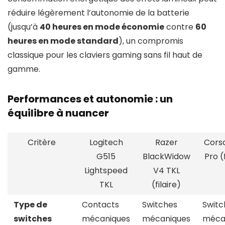
réduire légèrement l’autonomie de la batterie
(jusqu’à
40 heures en mode économie
contre
60
heures en mode standard
), un compromis
classique pour les claviers gaming sans fil haut de
gamme.
Performances et autonomie : un
équilibre à nuancer
Critère
Logitech
Razer
Corsa
G515
BlackWidow
Pro (f
Lightspeed
V4 TKL
TKL
(filaire)
Type de
Contacts
Switches
Switc
switches
mécaniques
mécaniques
méca