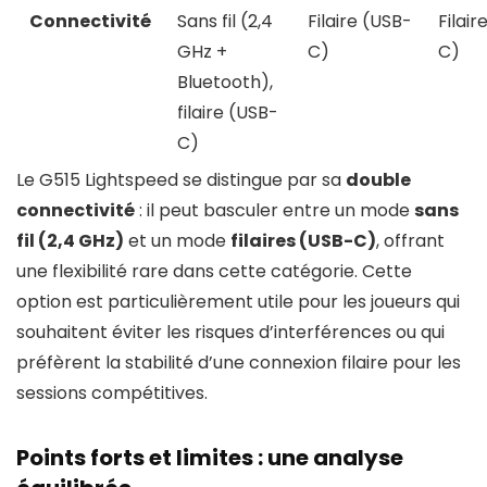
Connectivité
Sans fil (2,4
Filaire (USB-
Filair
GHz +
C)
C)
Bluetooth),
filaire (USB-
C)
Le G515 Lightspeed se distingue par sa
double
connectivité
: il peut basculer entre un mode
sans
fil (2,4 GHz)
et un mode
filaires (USB-C)
, offrant
une flexibilité rare dans cette catégorie. Cette
option est particulièrement utile pour les joueurs qui
souhaitent éviter les risques d’interférences ou qui
préfèrent la stabilité d’une connexion filaire pour les
sessions compétitives.
Points forts et limites : une analyse