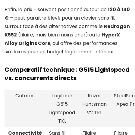
Enfin, le prix – souvent positionné autour de
120 à 140
€
– peut paraître élevé pour un clavier sans fil,
surtout face à des alternatives comme le
Redragon
K552
(filaire, mais bien moins cher) ou le
HyperX
Alloy Origins Core
, qui offre des performances
similaires pour un budget légèrement inférieur.
Comparatif technique : G515 Lightspeed
vs. concurrents directs
Critères
Logitech
Razer
SteelSer
G515
Huntsman
Apex P
Lightspeed
V2 TKL
TKL
Connectivité
Sans fil
Filaire
Filaire