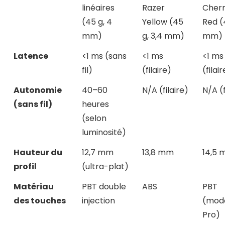
linéaires
Razer
Cher
(45 g, 4
Yellow (45
Red (
mm)
g, 3,4 mm)
mm)
Latence
<1 ms (sans
<1 ms
<1 ms
fil)
(filaire)
(filai
Autonomie
40–60
N/A (filaire)
N/A (f
(sans fil)
heures
(selon
luminosité)
Hauteur du
12,7 mm
13,8 mm
14,5
profil
(ultra-plat)
Matériau
PBT double
ABS
PBT
des touches
injection
(mod
Pro)