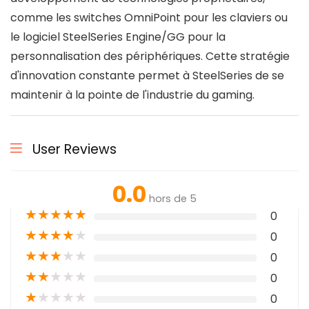
comme les switches OmniPoint pour les claviers ou
le logiciel SteelSeries Engine/GG pour la
personnalisation des périphériques. Cette stratégie
d'innovation constante permet à SteelSeries de se
maintenir à la pointe de l'industrie du gaming.
User Reviews
0.0
hors de 5
★
★
★
★
★
0
★
★
★
★
★
0
★
★
★
★
★
0
★
★
★
★
★
0
★
★
★
★
★
0