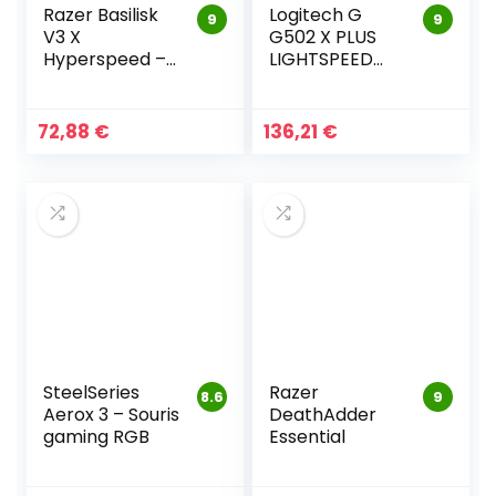
Razer Basilisk
Logitech G
9
9
V3 X
G502 X PLUS
Hyperspeed –
LIGHTSPEED
Souris Gaming
Souris Gaming
sans Fil
RVB Sans Fi
72,88
€
136,21
€
SteelSeries
Razer
8.6
9
Aerox 3 – Souris
DeathAdder
gaming RGB
Essential