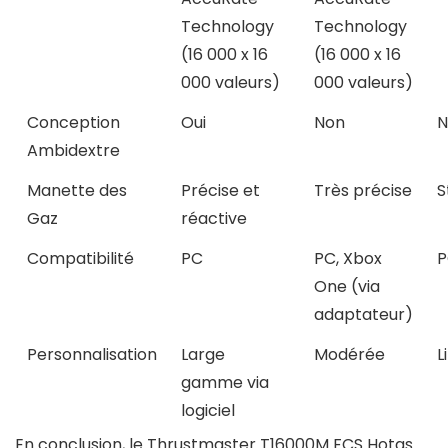
Technology
Technology
(16 000 x 16
(16 000 x 16
000 valeurs)
000 valeurs)
Conception
Oui
Non
N
Ambidextre
Manette des
Précise et
Très précise
S
Gaz
réactive
Compatibilité
PC
PC, Xbox
P
One (via
adaptateur)
Personnalisation
Large
Modérée
L
gamme via
logiciel
En conclusion, le Thrustmaster T16000M FCS Hotas