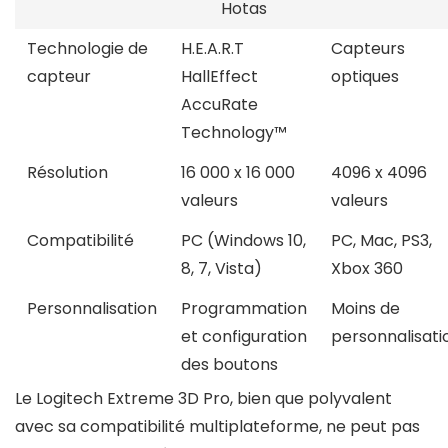
Hotas
Technologie de
H.E.A.R.T
Capteurs
capteur
HallEffect
optiques
AccuRate
Technology™
Résolution
16 000 x 16 000
4096 x 4096
valeurs
valeurs
Compatibilité
PC (Windows 10,
PC, Mac, PS3,
8, 7, Vista)
Xbox 360
Personnalisation
Programmation
Moins de
et configuration
personnalisati
des boutons
Le Logitech Extreme 3D Pro, bien que polyvalent
avec sa compatibilité multiplateforme, ne peut pas