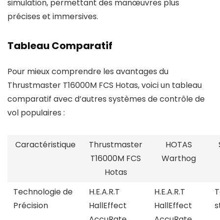
simulation, permettant des manœuvres plus
précises et immersives.
Tableau Comparatif
Pour mieux comprendre les avantages du
Thrustmaster T16000M FCS Hotas, voici un tableau
comparatif avec d’autres systèmes de contrôle de
vol populaires :
Caractéristique
Thrustmaster
HOTAS
T16000M FCS
Warthog
Hotas
Technologie de
H.E.A.R.T
H.E.A.R.T
T
Précision
HallEffect
HallEffect
s
AccuRate
AccuRate