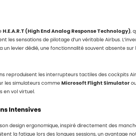
ie
H.E.A.R.T (High End Analog Response Technology)
, 
 les sensations de pilotage d’un véritable Airbus. L’inv
a un levier dédié, une fonctionnalité souvent absente su
ins reproduisent les interrupteurs tactiles des cockpits 
our les simulateurs comme
Microsoft Flight Simulator
o
 en vol virtuel.
ns Intensives
ans son design ergonomique, inspiré directement des manc
mitent la fatigue lors des longues sessions, un avantage 