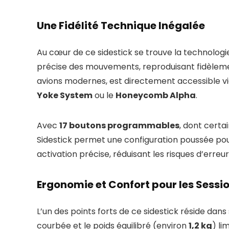
Une Fidélité Technique Inégalée
Au cœur de ce sidestick se trouve la technolog
précise des mouvements, reproduisant fidèlement
avions modernes, est directement accessible vi
Yoke System
ou le
Honeycomb Alpha
.
Avec
17 boutons programmables
, dont certa
Sidestick permet une configuration poussée p
activation précise, réduisant les risques d’erreurs
Ergonomie et Confort pour les Sessio
L’un des points forts de ce sidestick réside d
courbée et le poids équilibré (environ
1,2 kg
) li