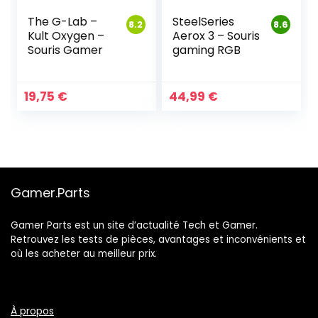
The G-Lab –
SteelSeries
8.2
8.6
Kult Oxygen –
Aerox 3 – Souris
Souris Gamer
gaming RGB
19,75
€
44,99
€
Gamer.Parts
Gamer Parts est un site d’actualité Tech et Gamer.
Retrouvez les tests de pièces, avantages et inconvénients et
où les acheter au meilleur prix.
À propos