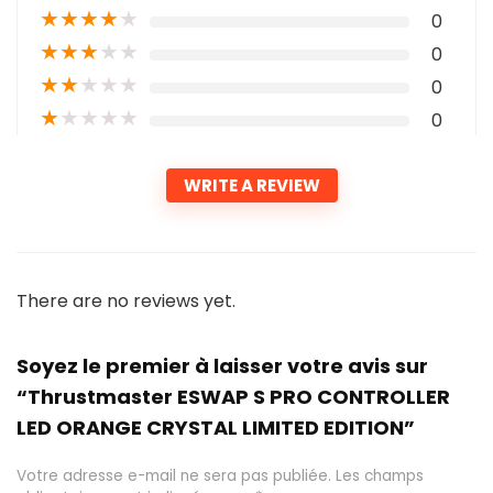
★
★
★
★
★
0
★
★
★
★
★
0
★
★
★
★
★
0
★
★
★
★
★
0
WRITE A REVIEW
There are no reviews yet.
Soyez le premier à laisser votre avis sur
“Thrustmaster ESWAP S PRO CONTROLLER
LED ORANGE CRYSTAL LIMITED EDITION”
Votre adresse e-mail ne sera pas publiée.
Les champs