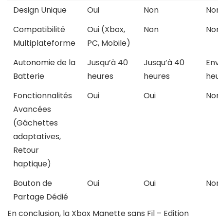
Design Unique
Oui
Non
No
Compatibilité
Oui (Xbox,
Non
No
Multiplateforme
PC, Mobile)
Autonomie de la
Jusqu’à 40
Jusqu’à 40
Env
Batterie
heures
heures
he
Fonctionnalités
Oui
Oui
No
Avancées
(Gâchettes
adaptatives,
Retour
haptique)
Bouton de
Oui
Oui
No
Partage Dédié
En conclusion, la Xbox Manette sans Fil – Edition