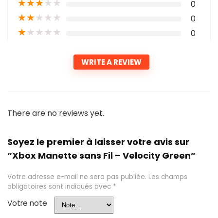
★
★
★
★
★
0
★
★
★
★
★
0
★
★
★
★
★
0
WRITE A REVIEW
There are no reviews yet.
Soyez le premier à laisser votre avis sur
“Xbox Manette sans Fil – Velocity Green”
Votre adresse e-mail ne sera pas publiée.
Les champs
obligatoires sont indiqués avec
*
Votre note