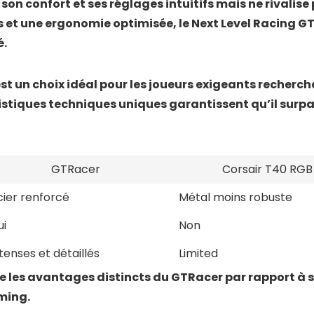
 son confort et ses réglages intuitifs mais ne rivalis
 et une ergonomie optimisée, le Next Level Racing GT
é.
st un choix idéal pour les joueurs exigeants recherc
ristiques techniques uniques garantissent qu’il surp
GTRacer
Corsair T40 RGB
cier renforcé
Métal moins robuste
ui
Non
tenses et détaillés
Limited
 les avantages distincts du GTRacer par rapport à s
ming.