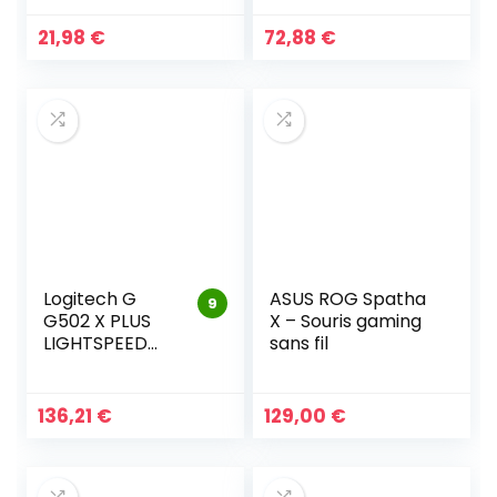
Performance
sans Fil
21,98
€
72,88
€
Logitech G
ASUS ROG Spatha
9
G502 X PLUS
X – Souris gaming
LIGHTSPEED
sans fil
Souris Gaming
RVB Sans Fi
136,21
€
129,00
€