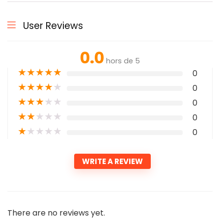
User Reviews
0.0
hors de 5
★
★
★
★
★
0
★
★
★
★
★
0
★
★
★
★
★
0
★
★
★
★
★
0
★
★
★
★
★
0
WRITE A REVIEW
There are no reviews yet.