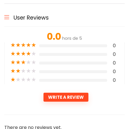
User Reviews
0.0
hors de 5
★
★
★
★
★
0
★
★
★
★
★
0
★
★
★
★
★
0
★
★
★
★
★
0
★
★
★
★
★
0
WRITE A REVIEW
There are no reviews yet.