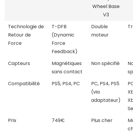
Wheel Base
V3
Technologie de
T-DFB
Double
T
Retour de
(Dynamic
moteur
Force
Force
Feedback)
Capteurs
Magnétiques
Non spécifié
N
sans contact
sp
Compatibilité
PS5, PS4, PC
PC, PS4, PS5
PC
(via
Xb
adaptateur)
X
Se
Prix
749€
Plus cher
Mo
c