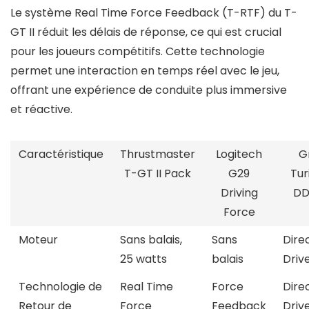
Le système Real Time Force Feedback (T-RTF) du T-
GT II réduit les délais de réponse, ce qui est crucial
pour les joueurs compétitifs. Cette technologie
permet une interaction en temps réel avec le jeu,
offrant une expérience de conduite plus immersive
et réactive.
Caractéristique
Thrustmaster
Logitech
G
T-GT II Pack
G29
Tur
Driving
DD
Force
Moteur
Sans balais,
Sans
Dire
25 watts
balais
Driv
Technologie de
Real Time
Force
Dire
Retour de
Force
Feedback
Driv