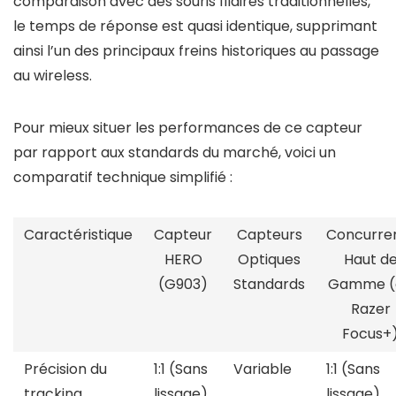
comparaison avec des souris filaires traditionnelles,
le temps de réponse est quasi identique, supprimant
ainsi l’un des principaux freins historiques au passage
au wireless.
Pour mieux situer les performances de ce capteur
par rapport aux standards du marché, voici un
comparatif technique simplifié :
Caractéristique
Capteur
Capteurs
Concurre
HERO
Optiques
Haut d
(G903)
Standards
Gamme (
Razer
Focus+
Précision du
1:1 (Sans
Variable
1:1 (Sans
tracking
lissage)
lissage)