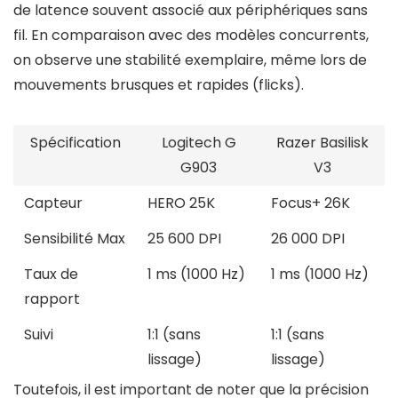
de latence souvent associé aux périphériques sans
fil. En comparaison avec des modèles concurrents,
on observe une stabilité exemplaire, même lors de
mouvements brusques et rapides (flicks).
Spécification
Logitech G
Razer Basilisk
G903
V3
Capteur
HERO 25K
Focus+ 26K
Sensibilité Max
25 600 DPI
26 000 DPI
Taux de
1 ms (1000 Hz)
1 ms (1000 Hz)
rapport
Suivi
1:1 (sans
1:1 (sans
lissage)
lissage)
Toutefois, il est important de noter que la précision