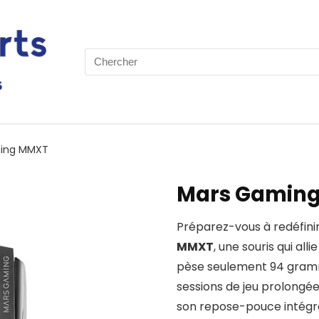
Search
for:
ing MMXT
Mars Gamin
Préparez-vous à redéfinir
MMXT
, une souris qui all
pèse seulement 94 gramme
sessions de jeu prolongé
son repose-pouce intégré