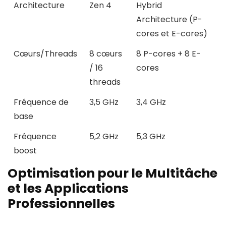
Architecture
Zen 4
Hybrid
Architecture (P-
cores et E-cores)
Cœurs/Threads
8 cœurs
8 P-cores + 8 E-
/ 16
cores
threads
Fréquence de
3,5 GHz
3,4 GHz
base
Fréquence
5,2 GHz
5,3 GHz
boost
Optimisation pour le Multitâche
et les Applications
Professionnelles