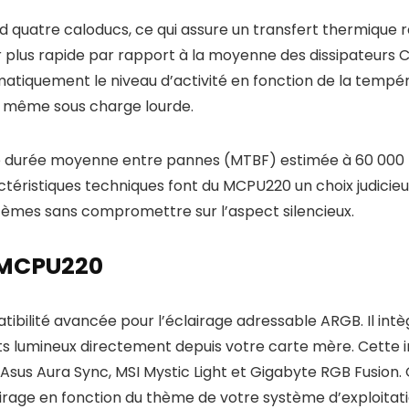
uatre caloducs, ce qui assure un transfert thermique ra
plus rapide par rapport à la moyenne des dissipateurs CP
iquement le niveau d’activité en fonction de la températ
x même sous charge lourde.
ne durée moyenne entre pannes (MTBF) estimée à 60 000 he
téristiques techniques font du MCPU220 un choix judicieu
tèmes sans compromettre sur l’aspect silencieux.
u MCPU220
bilité avancée pour l’éclairage adressable ARGB. Il int
s lumineux directement depuis votre carte mère. Cette i
Asus Aura Sync, MSI Mystic Light et Gigabyte RGB Fusion.
airage en fonction du thème de votre système d’exploitati