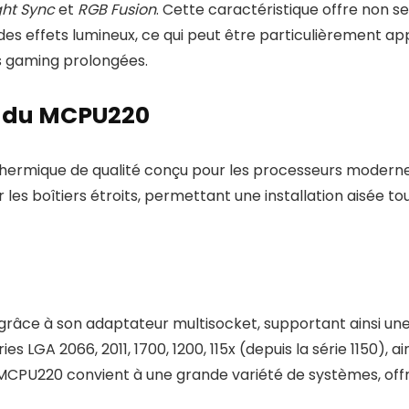
ght Sync
et
RGB Fusion
. Cette caractéristique offre non
 des effets lumineux, ce qui peut être particulièrement ap
ns gaming prolongées.
s du MCPU220
thermique de qualité conçu pour les processeurs moderne
our les boîtiers étroits, permettant une installation aisé
 grâce à son adaptateur multisocket, supportant ainsi u
s LGA 2066, 2011, 1700, 1200, 115x (depuis la série 1150), a
PU220 convient à une grande variété de systèmes, offrant f