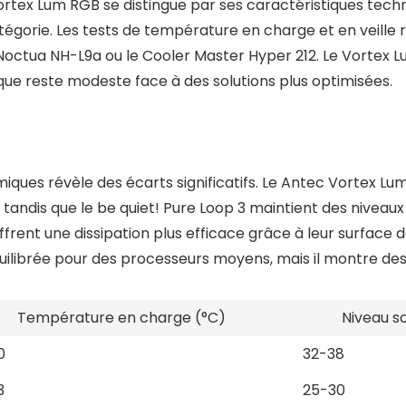
tex Lum RGB se distingue par ses caractéristiques techni
orie. Les tests de température en charge et en veille
tua NH-L9a ou le Cooler Master Hyper 212. Le Vortex Lum
ue reste modeste face à des solutions plus optimisées.
ues révèle des écarts significatifs. Le Antec Vortex Lu
 tandis que le be quiet! Pure Loop 3 maintient des niveau
frent une dissipation plus efficace grâce à leur surface 
ilibrée pour des processeurs moyens, mais il montre des
Température en charge (°C)
Niveau s
0
32-38
3
25-30