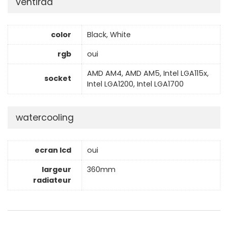
ventirad
color
Black, White
rgb
oui
AMD AM4, AMD AM5, Intel LGA115x,
socket
Intel LGA1200, Intel LGA1700
watercooling
ecran lcd
oui
largeur
360mm
radiateur