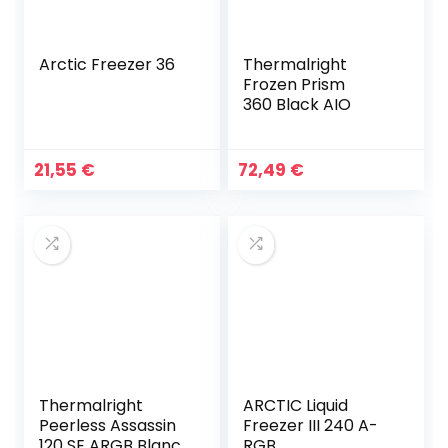
Arctic Freezer 36
Thermalright
Frozen Prism
360 Black AIO
21,55
€
72,49
€
Thermalright
ARCTIC Liquid
Peerless Assassin
Freezer III 240 A-
120 SE ARGB Blanc
RGB